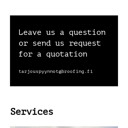
Yritys
Leave us a question
Palvelut
or send us request
for a quotation
Yhteystiedot
Vastuullisuus
tarjouspyynnot@broofing.fi
Tietosuoja
Services