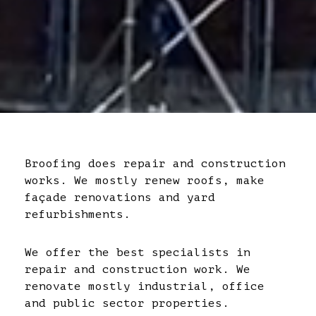
Broofing does repair and construction
works. We mostly renew roofs, make
façade renovations and yard
refurbishments.
We offer the best specialists in
Katot, pihakannet, julkisivut,
repair and construction work. We
peltilistat ja liikuntasauma-
renovate mostly industrial, office
asennukset.
and public sector properties.