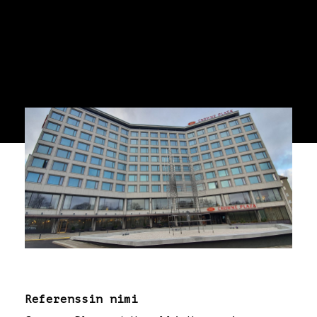
Katot, pihakannet, julkisivut,
peltilistat ja liikuntasauma-
asennukset.
Referenssin nimi