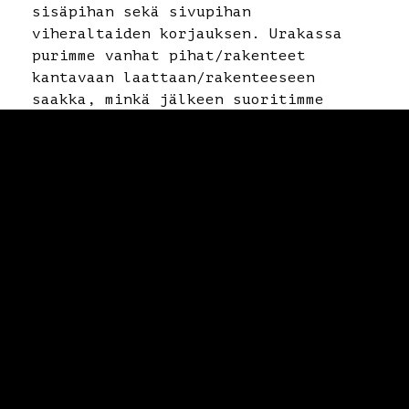
sisäpihan sekä sivupihan
viheraltaiden korjauksen. Urakassa
© Broofing Yhtiöt 2026. All rights reserved.
purimme vanhat pihat/rakenteet
kantavaan laattaan/rakenteeseen
saakka, minkä jälkeen suoritimme
kallistuskorjaukset, täydellisen
pihakansisaneerauksen
vesieristyksineen (VE80R, Icopal TL2
x 3 – 4 -kerrosta), viherrakenteisten
yläpohjien juurisuojan
vesieristyksineen, betoni- ja
kivitöineen sekä hotellin lisäosan
kattotyöt.
Urakkaan kuuluivat myös hotellin
sisäänkäynnin muutostyöt uusine
betonirappusineen, maanpaineseinineen
yms. muutostöineen. Urakassa