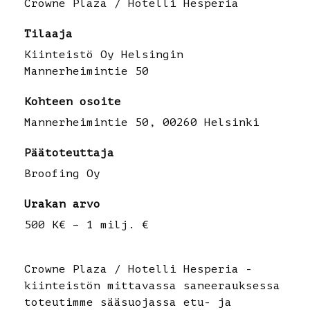
Crowne Plaza / Hotelli Hesperia
Yritys
Tilaaja
Palvelut
Kiinteistö Oy Helsingin
Mannerheimintie 50
Yhteystiedot
Kohteen osoite
Mannerheimintie 50, 00260 Helsinki
Vastuullisuus
Päätoteuttaja
Tietosuoja
Broofing Oy
Urakan arvo
500 K€ – 1 milj. €
Crowne Plaza / Hotelli Hesperia -
kiinteistön mittavassa saneerauksessa
toteutimme sääsuojassa etu- ja