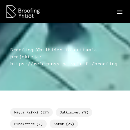
Broofing Yhtiöiden toteuttamia
projekteja:
https://referenssipalvelu.fi/broofing
Näytä Kaikki (27)
Julkisivut (9)
Pihakannet (7)
Katot (23)